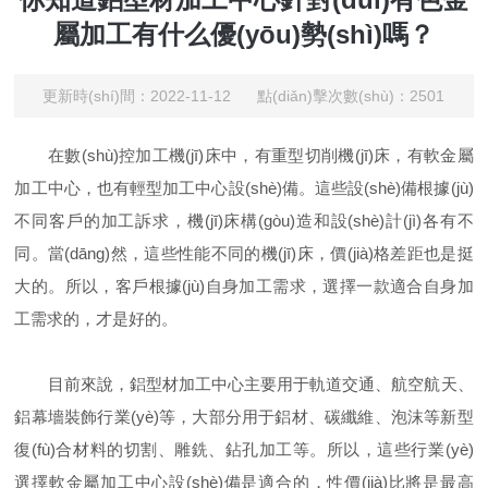
屬加工有什么優(yōu)勢(shì)嗎？
更新時(shí)間：2022-11-12 點(diǎn)擊次數(shù)：2501
在數(shù)控加工機(jī)床中，有重型切削機(jī)床，有軟金屬
加工中心，也有輕型加工中心設(shè)備。這些設(shè)備根據(jù)
不同客戶的加工訴求，機(jī)床構(gòu)造和設(shè)計(jì)各有不
同。當(dāng)然，這些性能不同的機(jī)床，價(jià)格差距也是挺
大的。所以，客戶根據(jù)自身加工需求，選擇一款適合自身加
工需求的，才是好的。
目前來說，鋁型材加工中心主要用于軌道交通、航空航天、
鋁幕墻裝飾行業(yè)等，大部分用于鋁材、碳纖維、泡沫等新型
復(fù)合材料的切割、雕銑、鉆孔加工等。所以，這些行業(yè)
選擇軟金屬加工中心設(shè)備是適合的，性價(jià)比將是最高