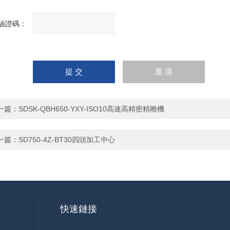
驗證碼：
請
輸
入
計算結果（填寫阿拉伯數
字），如：三加四=7
一篇：
SDSK-QBH650-YXY-ISO10高速高精密精雕機
一篇：
SD750-4Z-BT30四頭加工中心
快速鏈接