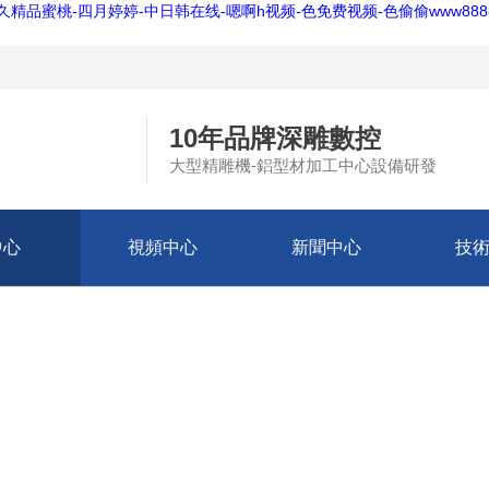
精品蜜桃-四月婷婷-中日韩在线-嗯啊h视频-色免费视频-色偷偷www888
10年品牌深雕數控
大型精雕機-鋁型材加工中心設備研發
中心
視頻中心
新聞中心
技