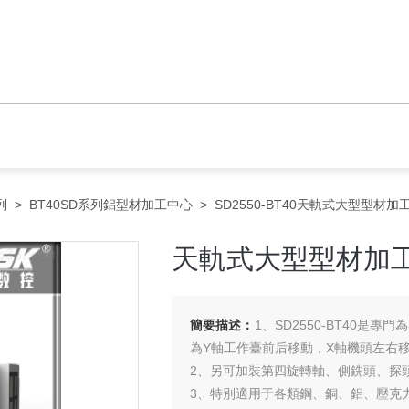
列
>
BT40SD系列鋁型材加工中心
> SD2550-BT40天軌式大型型材
天軌式大型型材加
簡要描述：
1、SD2550-BT40
為Y軸工作臺前后移動，X軸機頭左右
2、另可加裝第四旋轉軸、側銑頭、探
3、特別適用于各類鋼、銅、鋁、壓克