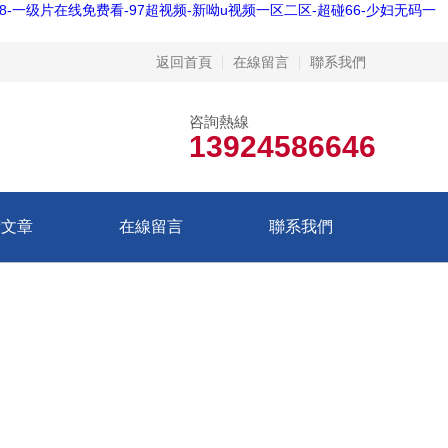
8-一级片在线免费看-97超视频-新呦u视频一区二区-超碰66-少妇无码一
返回首頁
在線留言
聯系我們
咨詢熱線
13924586646
術文章
在線留言
聯系我們