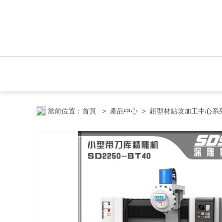
當前位置：
首頁
>
產品中心
>
鋁型材鉆攻加工中心系